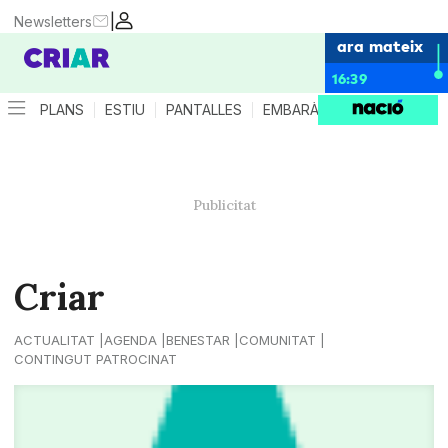
|
Newsletters
ara mateix
16:39
PLANS
ESTIU
PANTALLES
EMBARÀS
CRIANÇA
ES
Criar
ACTUALITAT
AGENDA
BENESTAR
COMUNITAT
CONTINGUT PATROCINAT