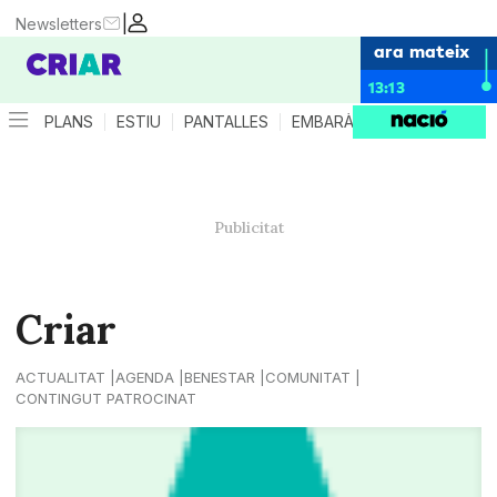
|
Newsletters
ara mateix
13:13
PLANS
ESTIU
PANTALLES
EMBARÀS
CRIANÇA
ES
Criar
ACTUALITAT
AGENDA
BENESTAR
COMUNITAT
CONTINGUT PATROCINAT