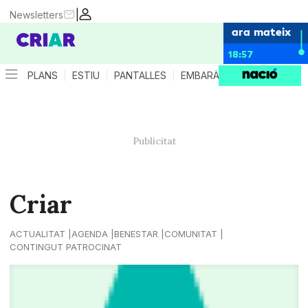
|
Newsletters
ara mateix
18:57
PLANS
ESTIU
PANTALLES
EMBARÀS
CRIANÇA
ES
Criar
ACTUALITAT
AGENDA
BENESTAR
COMUNITAT
CONTINGUT PATROCINAT