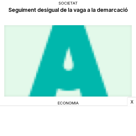
SOCIETAT
Seguiment desigual de la vaga a la demarcació
X
ECONOMIA
Foment destaca «l’escassa incidència de la
vaga» a les empreses catalanes