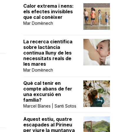
Calor extrema i nens:
els efectes invisibles
que cal conèixer
Mar Domènech
La recerca científica
sobre lactància
continua lluny de les
necessitats reals de
les mares
Mar Domènech
Què cal tenir en
compte abans de fer
una excursió en
família?
Marcel Blanes | Santi Sotos
Aquest estiu, quatre
escapades al Pirineu
per viure la muntanya