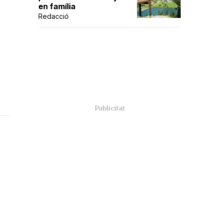
en família
Redacció