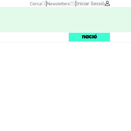
|
|
Iniciar Sessió
Cerca
Newsletters