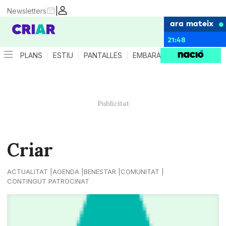
|
Newsletters
ara mateix
21:48
PLANS
ESTIU
PANTALLES
EMBARÀS
CRIANÇA
ES
Criar
ACTUALITAT
AGENDA
BENESTAR
COMUNITAT
CONTINGUT PATROCINAT