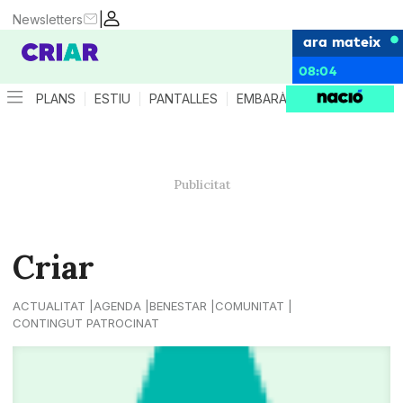
|
Newsletters
ara mateix
08:04
PLANS
ESTIU
PANTALLES
EMBARÀS
CRIANÇA
ES
Criar
ACTUALITAT
AGENDA
BENESTAR
COMUNITAT
CONTINGUT PATROCINAT