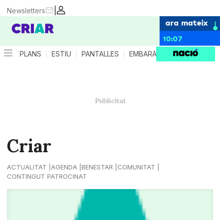
|
Newsletters
ara mateix
10:07
PLANS
ESTIU
PANTALLES
EMBARÀS
CRIANÇA
ES
Criar
ACTUALITAT
AGENDA
BENESTAR
COMUNITAT
CONTINGUT PATROCINAT