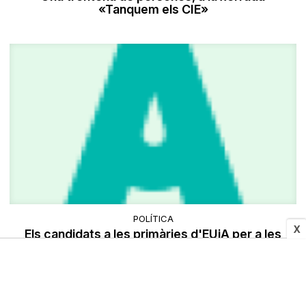
«Tanquem els CIE»
POLÍTICA
X
Els candidats a les primàries d'EUiA per a les
europees, a Manresa