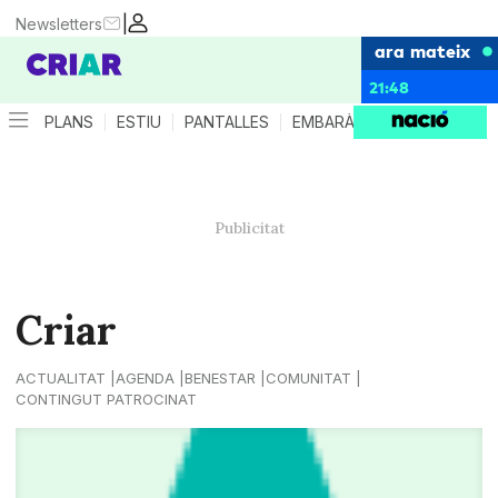
|
Newsletters
ara mateix
21:48
PLANS
ESTIU
PANTALLES
EMBARÀS
CRIANÇA
ES
Criar
ACTUALITAT
AGENDA
BENESTAR
COMUNITAT
CONTINGUT PATROCINAT