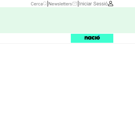
|
|
Iniciar Sessió
Cerca
Newsletters