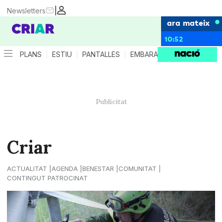
|
Newsletters
ara mateix
10:52
PLANS
ESTIU
PANTALLES
EMBARÀS
CRIANÇA
ES
Criar
ACTUALITAT
AGENDA
BENESTAR
COMUNITAT
CONTINGUT PATROCINAT