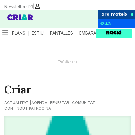
|
Newsletters
ara mateix
12:43
PLANS
ESTIU
PANTALLES
EMBARÀS
CRIANÇA
ES
Criar
ACTUALITAT
AGENDA
BENESTAR
COMUNITAT
CONTINGUT PATROCINAT