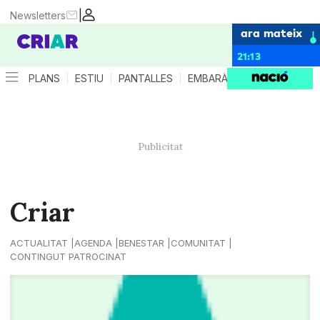
|
Newsletters
ara mateix
21:13
PLANS
ESTIU
PANTALLES
EMBARÀS
CRIANÇA
ES
Criar
ACTUALITAT
AGENDA
BENESTAR
COMUNITAT
CONTINGUT PATROCINAT