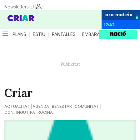
|
Newsletters
ara mateix
17:42
PLANS
ESTIU
PANTALLES
EMBARÀS
CRIANÇA
ES
Criar
ACTUALITAT
AGENDA
BENESTAR
COMUNITAT
CONTINGUT PATROCINAT