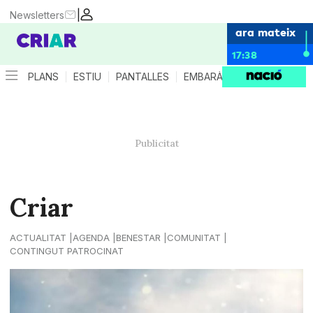
|
Newsletters
ara mateix
17:38
PLANS
ESTIU
PANTALLES
EMBARÀS
CRIANÇA
ES
Criar
ACTUALITAT
AGENDA
BENESTAR
COMUNITAT
CONTINGUT PATROCINAT