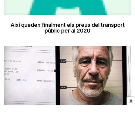
Així queden finalment els preus del transport
públic per al 2020
X
CULTURA
De «Merlí: Sapere Aude» a «Alta Mar»: tres