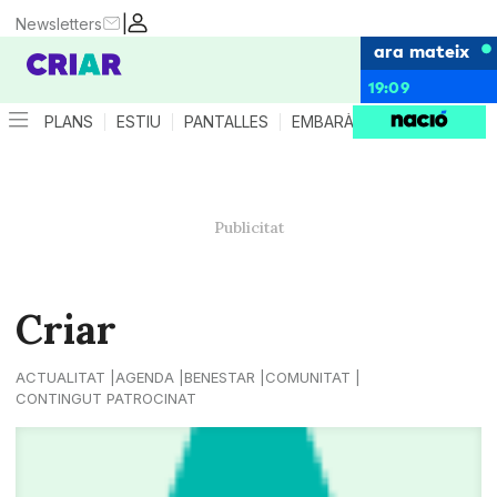
|
Newsletters
ara mateix
19:09
PLANS
ESTIU
PANTALLES
EMBARÀS
CRIANÇA
ES
Criar
ACTUALITAT
AGENDA
BENESTAR
COMUNITAT
CONTINGUT PATROCINAT