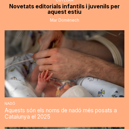
CUTLURA
Novetats editorials infantils i juvenils per
aquest estiu
Mar Domènech
NADÓ
Aquests són els noms de nadó més posats a
Catalunya el 2025