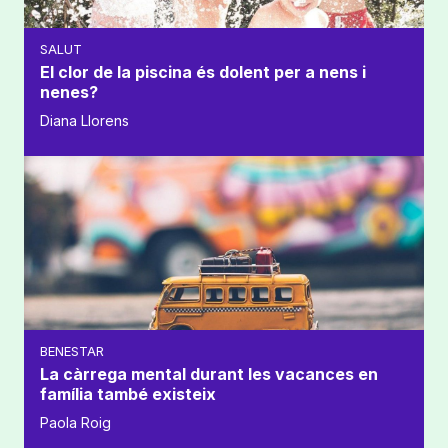
SALUT
El clor de la piscina és dolent per a nens i
nenes?
Diana Llorens
BENESTAR
La càrrega mental durant les vacances en
família també existeix
Paola Roig