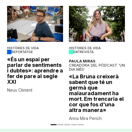
HISTÒRIES DE VIDA
HISTÒRIES DE VIDA
REPORTATGE
ENTREVISTA
o
«És un espai per
PAULA MIRAS
parlar de sentiments
CREADORA DEL PÒDCAST 'UN
DIA MÉS'
i dubtes»: aprendre a
fer de pare al segle
«La Bruna creixerà
XXI
sabent que té un
germà que
Neus Climent
malauradament ha
mort. Em trencaria el
cor que fos d'una
altra manera»
Anna Mira Perich