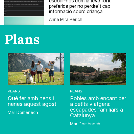
escollir-nos com la teva font
preferida per no perdre't cap
informació sobre criança
Anna Mira Perich
Plans
PLANS
PLANS
Què fer amb nens i
Pobles amb encant per
nenes aquest agost
a petits viatgers:
escapades familiars a
Mar Domènech
Catalunya
Mar Domènech