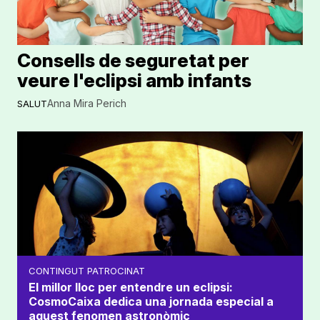
Consells de seguretat per
veure l'eclipsi amb infants
Anna Mira Perich
SALUT
CONTINGUT PATROCINAT
El millor lloc per entendre un eclipsi:
CosmoCaixa dedica una jornada especial a
aquest fenomen astronòmic