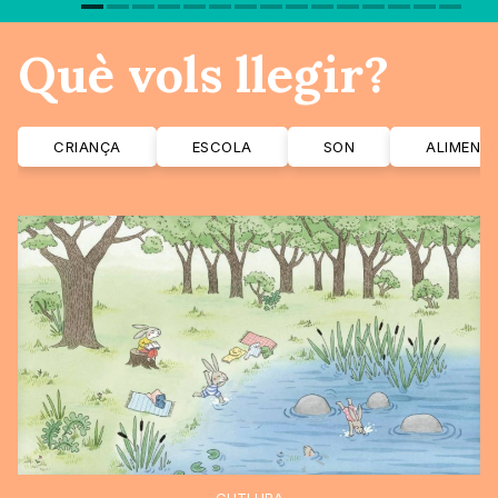
Què vols llegir?
CRIANÇA
ESCOLA
SON
ALIMENT