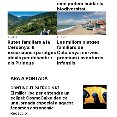
com podem cuidar la
biodiversitat
PLANS
PLANS
Rutes familiars a la
Les millors platges
Cerdanya: 8
familiars de
excursions i paratges
Catalunya: serveis
ideals per descobrir
prèmium i aventures
els Pirineus
infantils
ARA A PORTADA
CONTINGUT PATROCINAT
El millor lloc per entendre un
eclipsi: CosmoCaixa dedica
una jornada especial a aquest
fenomen astronòmic
Redacció