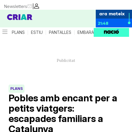
|
Newsletters
ara mateix
21:48
PLANS
ESTIU
PANTALLES
EMBARÀS
CRIANÇA
ES
PLANS
Pobles amb encant per a
petits viatgers:
escapades familiars a
Catalunya