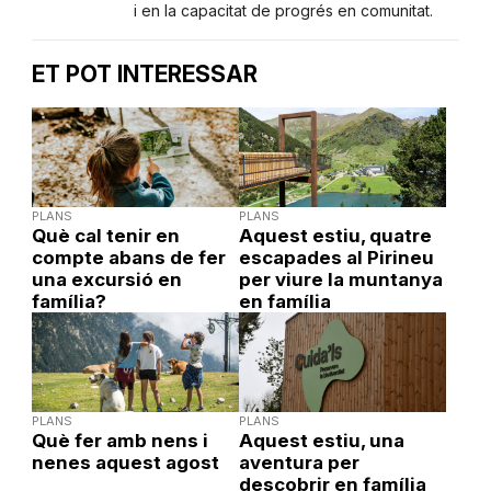
i en la capacitat de progrés en comunitat.
ET POT INTERESSAR
PLANS
PLANS
Què cal tenir en
Aquest estiu, quatre
compte abans de fer
escapades al Pirineu
una excursió en
per viure la muntanya
família?
en família
PLANS
PLANS
Què fer amb nens i
Aquest estiu, una
nenes aquest agost
aventura per
descobrir en família