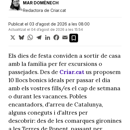
MAR DOMÈNECH
Redactora de Criar.cat
Publicat el 03 d’agost de 2026 a les 08:00
Actualitzat el 04 d’agost de 2026 a les 15:54
X
Bluesky
WhatsApp
Telegram
LinkedIn
Facebook
Email
Els dies de festa conviden a sortir de casa
amb la família per fer excursions o
passejades. Des de
Criar.cat
us proposem
10 llocs bonics ideals per passar el dia
amb els vostres fills/es el cap de setmana
o durant les vacances. Pobles
encantadors, d'arreu de Catalunya,
alguns coneguts i d'altres per
descobrir: des de les comarques gironines
a les Terres de Ponent, passant per