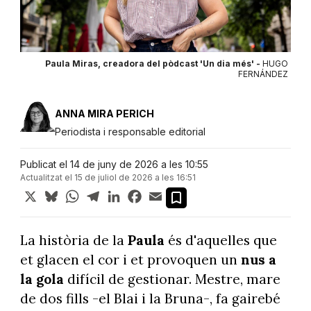
Paula Miras, creadora del pòdcast 'Un dia més' -
HUGO
FERNÁNDEZ
ANNA MIRA PERICH
Periodista i responsable editorial
Publicat el 14 de juny de 2026 a les 10:55
Actualitzat el 15 de juliol de 2026 a les 16:51
X
Bluesky
WhatsApp
Telegram
LinkedIn
Facebook
Email
La història de la
Paula
és d'aquelles que
et glacen el cor i et provoquen un
nus a
la gola
difícil de gestionar. Mestre, mare
de dos fills -el Blai i la Bruna-, fa gairebé