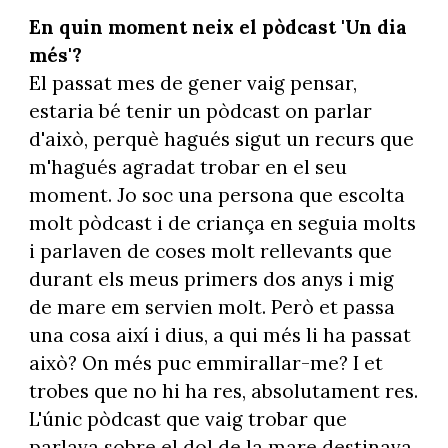
En quin moment neix el pòdcast 'Un dia
més'?
El passat mes de gener vaig pensar,
estaria bé tenir un pòdcast on parlar
d'això, perquè hagués sigut un recurs que
m'hagués agradat trobar en el seu
moment. Jo soc una persona que escolta
molt pòdcast i de criança en seguia molts
i parlaven de coses molt rellevants que
durant els meus primers dos anys i mig
de mare em servien molt. Però et passa
una cosa així i dius, a qui més li ha passat
això? On més puc emmirallar-me? I et
trobes que no hi ha res, absolutament res.
L'únic pòdcast que vaig trobar que
parlava sobre el dol de la mare destinava