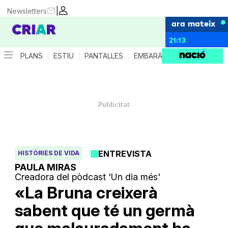
|
Newsletters
ara mateix
21:13
PLANS
ESTIU
PANTALLES
EMBARÀS
CRIANÇA
ES
ENTREVISTA
HISTÒRIES DE VIDA
PAULA MIRAS
Creadora del pòdcast 'Un dia més'
«La Bruna creixerà
sabent que té un germà