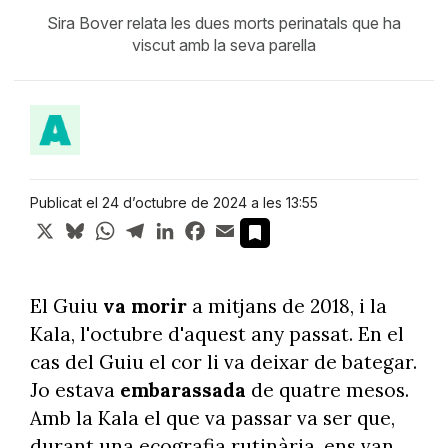
Sira Bover relata les dues morts perinatals que ha
viscut amb la seva parella
Publicat el 24 d’octubre de 2024 a les 13:55
X
Bluesky
WhatsApp
Telegram
LinkedIn
Facebook
Email
El Guiu
va morir
a mitjans de 2018, i la
Kala, l'octubre d'aquest any passat. En el
cas del Guiu el cor li va deixar de bategar.
Jo estava
embarassada
de quatre mesos.
Amb la Kala el que va passar va ser que,
durant una ecografia rutinària, ens van