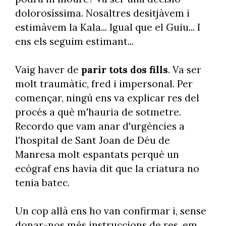
dolorosíssima. Nosaltres desitjàvem i
estimàvem la Kala... Igual que el Guiu... I
ens els seguim estimant...
Vaig haver de
parir tots dos fills
. Va ser
molt traumàtic,
fred i impersonal. Per
començar, ningú ens va explicar res del
procés a què m'hauria de sotmetre.
Recordo que vam anar d'urgències a
l'hospital de Sant Joan de Déu de
Manresa molt espantats perquè un
ecògraf ens havia dit que la criatura no
tenia batec.
Un cop allà ens ho van confirmar i, sense
donar-nos més instruccions de res, em