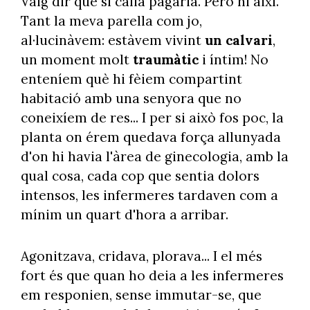
Vaig dir que si calia pagaria. Però ni així.
Tant la meva parella com jo,
al·lucinàvem: estàvem vivint
un calvari
,
un moment molt
traumàtic
i íntim! No
enteníem què hi fèiem compartint
habitació amb una senyora que no
coneixíem de res... I per si això fos poc, la
planta on érem quedava força allunyada
d'on hi havia l'àrea de ginecologia, amb la
qual cosa, cada cop que sentia dolors
intensos, les infermeres tardaven com a
mínim un quart d'hora a arribar.
Agonitzava, cridava, plorava... I el més
fort és que quan ho deia a les infermeres
em responien, sense immutar-se, que