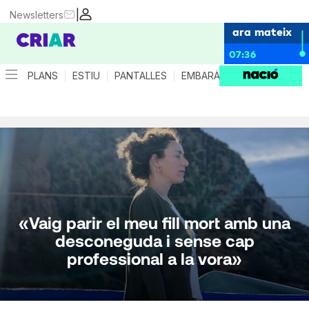
|
Newsletters
ara mateix
07:36
PLANS
ESTIU
PANTALLES
EMBARÀS
CRIANÇA
ES
«Vaig parir el meu fill mort amb una
desconeguda i sense cap
professional a la vora»