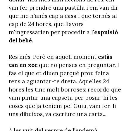
van fer prendre una pastilla i em van dir
que me n'anés cap a casa i que tornés al
cap de 24 hores, que llavors
m'ingressarien per procedir a l'
expulsió
del bebè
.
Res més.
Però en aquell moment
estàs
tan en xoc
que no penses en preguntar. I
fas el que et diuen perquè prou feina
tens a aguantar-te dreta. Aquelles 24
hores les tinc molt borroses: recordo que
vam pintar una capseta per posar-hi les
coses que ja teníem pel Guiu, vam fer-li
uns dibuixos, va escriure una carta...
A les vuit del vespre de l'endemà