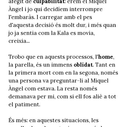
afegit de
culpabilitat
: érem el Miquel
Àngel i jo qui decidíem interrompre
l'embaràs. I carregar amb el pes
d'aquesta decisió és molt dur, i més quan
jo ja sentia com la Kala es movia,
creixia...
Trobo que en aquests processos, l'
home
,
la parella, és un immens
oblidat
. Tant en
la primera mort com en la segona, només
una persona va preguntar-li al Miquel
Àngel com estava. La resta només
demanava per mi, com si ell fos aliè a tot
el patiment.
És més: en aquestes situacions, les