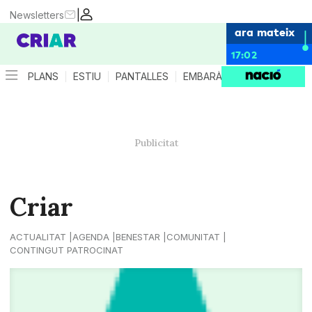
|
Newsletters
ara mateix
17:02
PLANS
ESTIU
PANTALLES
EMBARÀS
CRIANÇA
ES
Criar
ACTUALITAT
AGENDA
BENESTAR
COMUNITAT
CONTINGUT PATROCINAT