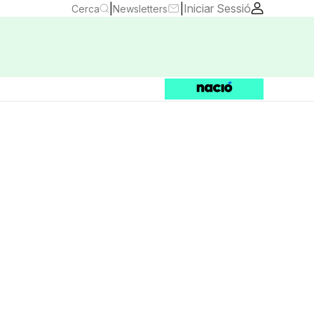
|
|
Iniciar Sessió
Cerca
Newsletters