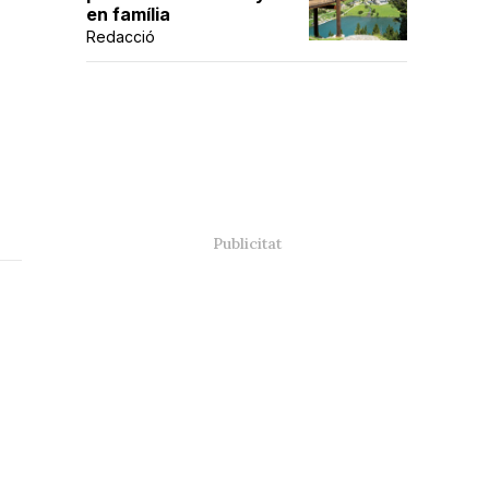
en família
Redacció