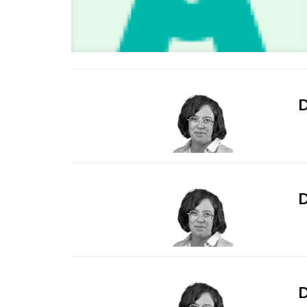
D
D
D