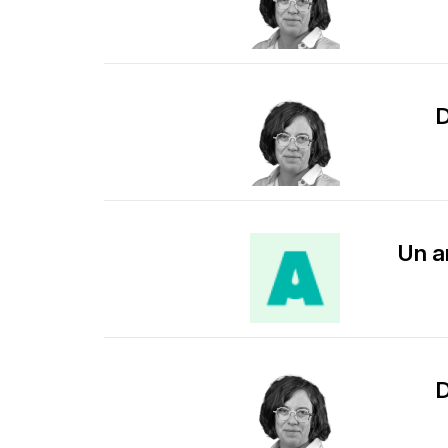
D
Un a
D