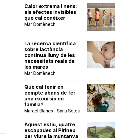
Calor extrema i nens:
t
els efectes invisibles
que cal conèixer
Mar Domènech
La recerca científica
sobre lactància
continua lluny de les
necessitats reals de
les mares
Mar Domènech
Què cal tenir en
compte abans de fer
una excursió en
família?
Marcel Blanes | Santi Sotos
Aquest estiu, quatre
escapades al Pirineu
per viure la muntanya