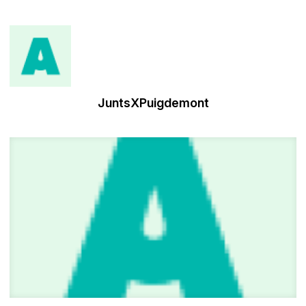
JuntsXPuigdemont