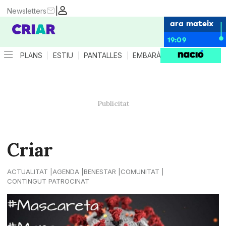
|
Newsletters
ara mateix
19:09
PLANS
ESTIU
PANTALLES
EMBARÀS
CRIANÇA
ES
Criar
ACTUALITAT
AGENDA
BENESTAR
COMUNITAT
CONTINGUT PATROCINAT