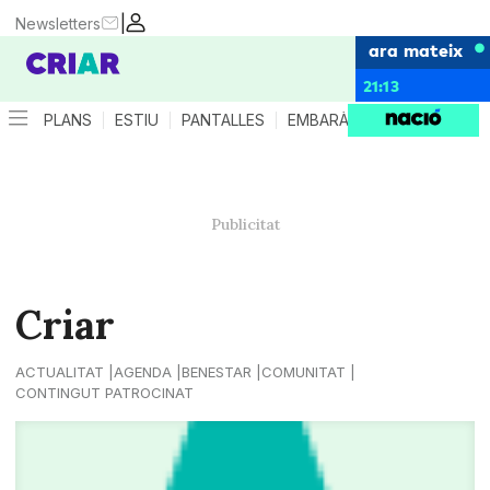
|
Newsletters
ara mateix
21:13
PLANS
ESTIU
PANTALLES
EMBARÀS
CRIANÇA
ES
Criar
ACTUALITAT
AGENDA
BENESTAR
COMUNITAT
CONTINGUT PATROCINAT