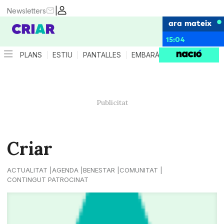
|
Newsletters
ara mateix
15:04
PLANS
ESTIU
PANTALLES
EMBARÀS
CRIANÇA
ES
Criar
ACTUALITAT
AGENDA
BENESTAR
COMUNITAT
CONTINGUT PATROCINAT