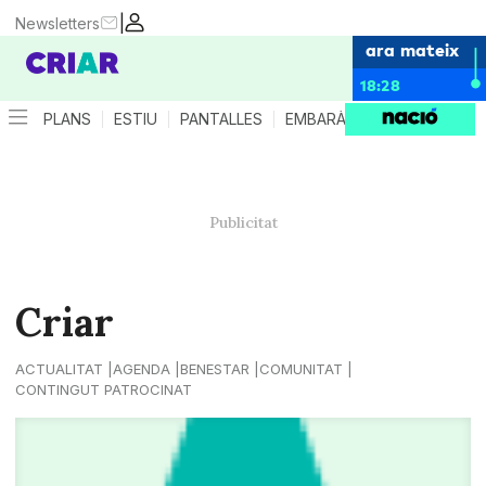
|
Newsletters
ara mateix
18:28
PLANS
ESTIU
PANTALLES
EMBARÀS
CRIANÇA
ES
Criar
ACTUALITAT
AGENDA
BENESTAR
COMUNITAT
CONTINGUT PATROCINAT