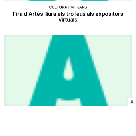
CULTURA I MITJANS
Fira d'Artés lliura els trofeus als expositors
virtuals
X
CULTURA I MITJANS
Santpedor obrirà les portes del Celler Cooperatiu
en el marc de la Fira ViBa