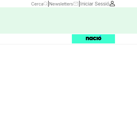
|
|
Iniciar Sessió
Cerca
Newsletters