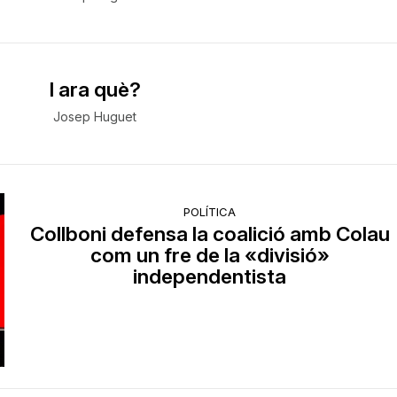
I ara què?
Josep Huguet
POLÍTICA
Collboni defensa la coalició amb Colau
com un fre de la «divisió»
independentista