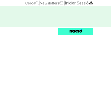
|
|
Iniciar Sessió
Cerca
Newsletters