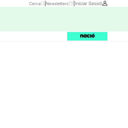
|
|
Iniciar Sessió
Cerca
Newsletters