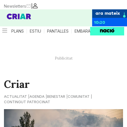
|
Newsletters
ara mateix
10:20
PLANS
ESTIU
PANTALLES
EMBARÀS
CRIANÇA
ES
Criar
ACTUALITAT
AGENDA
BENESTAR
COMUNITAT
CONTINGUT PATROCINAT