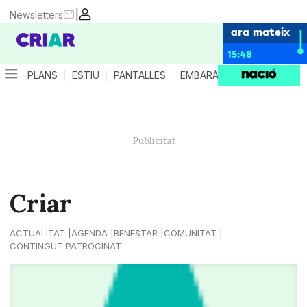
|
Newsletters
ara mateix
15:48
PLANS
ESTIU
PANTALLES
EMBARÀS
CRIANÇA
ES
Criar
ACTUALITAT
AGENDA
BENESTAR
COMUNITAT
CONTINGUT PATROCINAT