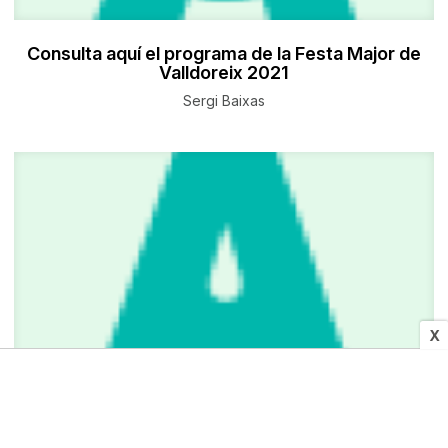
Consulta aquí el programa de la Festa Major de
Valldoreix 2021
Sergi Baixas
X
CULTURA I MITJANS
Vuit maquetes, plafons i un llibre per recórrer els