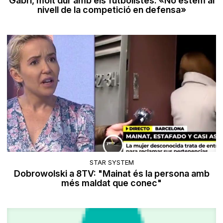
Gabri, molt dur amb els futbolistes: «No estem al
nivell de la competició en defensa»
STAR SYSTEM
Dobrowolski a 8TV: "Mainat és la persona amb
més maldat que conec"