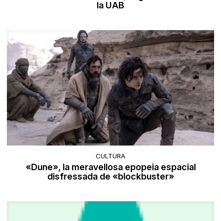
la UAB
CULTURA
«Dune», la meravellosa epopeia espacial
disfressada de «blockbuster»