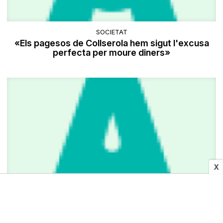
SOCIETAT
«Els pagesos de Collserola hem sigut l'excusa
perfecta per moure diners»
X
CULTURA I MITJANS
Estudi per optimitzar l'ús de les antigues escoles