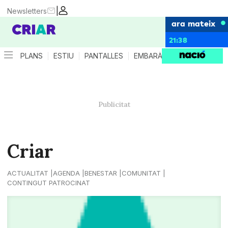
|
Newsletters
ara mateix
21:38
PLANS
ESTIU
PANTALLES
EMBARÀS
CRIANÇA
ES
Criar
ACTUALITAT
AGENDA
BENESTAR
COMUNITAT
CONTINGUT PATROCINAT