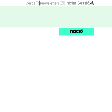
|
|
Iniciar Sessió
Cerca
Newsletters