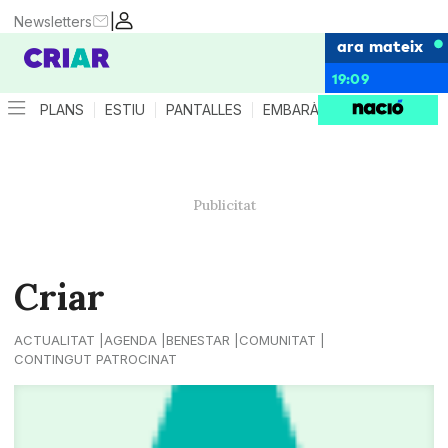
|
Newsletters
ara mateix
19:09
PLANS
ESTIU
PANTALLES
EMBARÀS
CRIANÇA
ES
Criar
ACTUALITAT
AGENDA
BENESTAR
COMUNITAT
CONTINGUT PATROCINAT