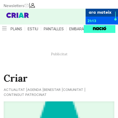
|
Newsletters
ara mateix
21:13
PLANS
ESTIU
PANTALLES
EMBARÀS
CRIANÇA
ES
Criar
ACTUALITAT
AGENDA
BENESTAR
COMUNITAT
CONTINGUT PATROCINAT