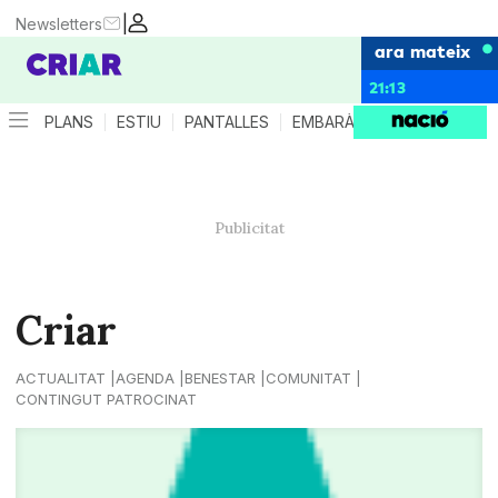
|
Newsletters
ara mateix
21:13
PLANS
ESTIU
PANTALLES
EMBARÀS
CRIANÇA
ES
Criar
ACTUALITAT
AGENDA
BENESTAR
COMUNITAT
CONTINGUT PATROCINAT