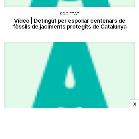
SOCIETAT
Vídeo | Detingut per espoliar centenars de
fòssils de jaciments protegits de Catalunya
X
El Consorci Besòs Tordera i els consells
comarcals del Vallès presenten una proposta per
rehabilitar camins fluvials