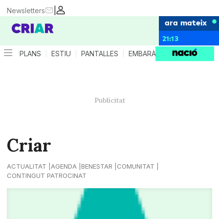
|
Newsletters
ara mateix
21:13
PLANS
ESTIU
PANTALLES
EMBARÀS
CRIANÇA
ES
Criar
ACTUALITAT
AGENDA
BENESTAR
COMUNITAT
CONTINGUT PATROCINAT