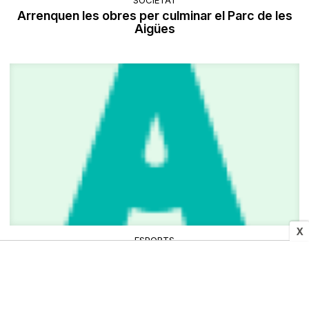
SOCIETAT
Arrenquen les obres per culminar el Parc de les
Aigües
X
ESPORTS
El BAXI Manresa busca la classificació a la
Champions davant el Pinar Karsiyaka
Xavier Sucarrats