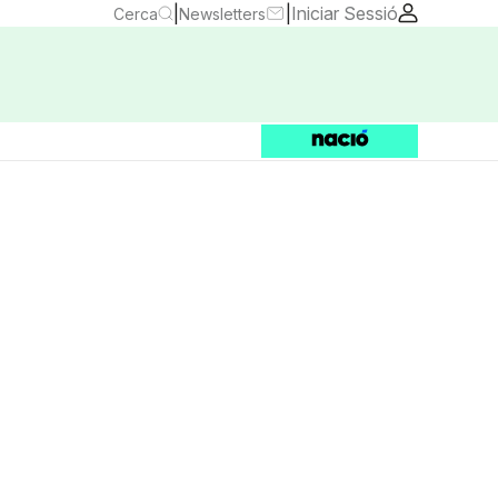
|
|
Iniciar Sessió
Cerca
Newsletters