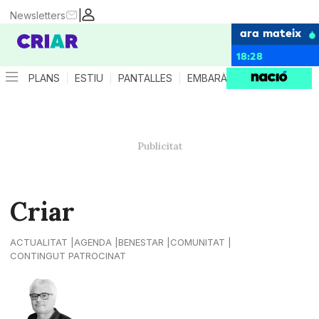
|
Newsletters
ara mateix
18:28
PLANS
ESTIU
PANTALLES
EMBARÀS
CRIANÇA
ES
Criar
ACTUALITAT
AGENDA
BENESTAR
COMUNITAT
CONTINGUT PATROCINAT