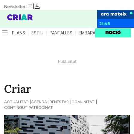
|
Newsletters
ara mateix
21:48
PLANS
ESTIU
PANTALLES
EMBARÀS
CRIANÇA
ES
Criar
ACTUALITAT
AGENDA
BENESTAR
COMUNITAT
CONTINGUT PATROCINAT