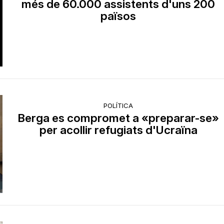
més de 60.000 assistents d'uns 200
països
POLÍTICA
Berga es compromet a «preparar-se»
per acollir refugiats d'Ucraïna