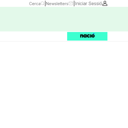
|
|
Iniciar Sessió
Cerca
Newsletters