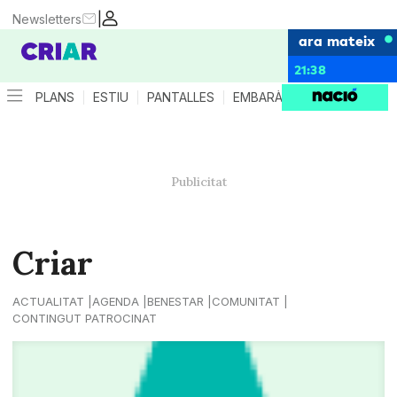
|
Newsletters
ara mateix
21:38
PLANS
ESTIU
PANTALLES
EMBARÀS
CRIANÇA
ES
Criar
ACTUALITAT
AGENDA
BENESTAR
COMUNITAT
CONTINGUT PATROCINAT