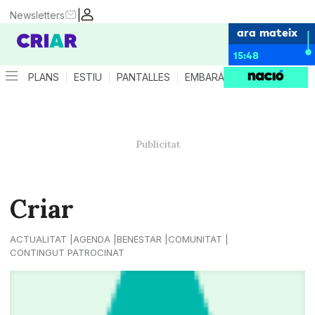
|
Newsletters
ara mateix
15:48
PLANS
ESTIU
PANTALLES
EMBARÀS
CRIANÇA
ES
Criar
ACTUALITAT
AGENDA
BENESTAR
COMUNITAT
CONTINGUT PATROCINAT