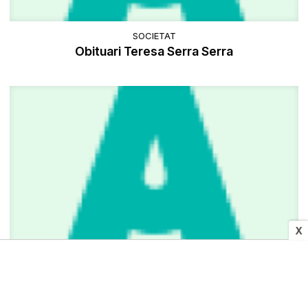
SOCIETAT
Obituari Teresa Serra Serra
X
CULTURA I MITJANS
L'òpera «Dido i Enees» donarà el tret de sortida
dissabte al Festival a Granera - Viu la música al
Parc