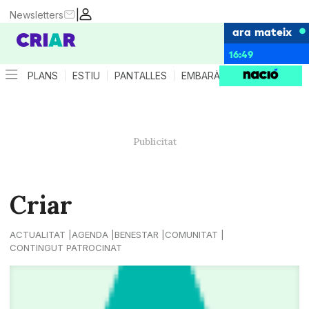
|
Newsletters
ara mateix
16:49
PLANS
ESTIU
PANTALLES
EMBARÀS
CRIANÇA
ES
Criar
ACTUALITAT
AGENDA
BENESTAR
COMUNITAT
CONTINGUT PATROCINAT