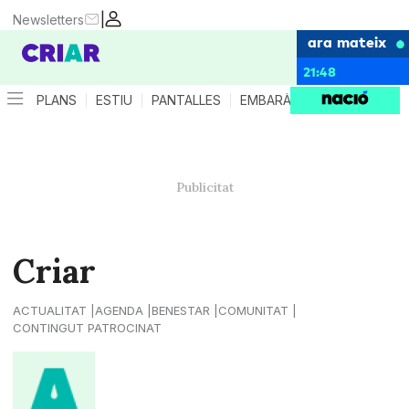
|
Newsletters
ara mateix
21:48
PLANS
ESTIU
PANTALLES
EMBARÀS
CRIANÇA
ES
Criar
ACTUALITAT
AGENDA
BENESTAR
COMUNITAT
CONTINGUT PATROCINAT