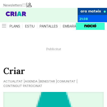
|
Newsletters
ara mateix
21:38
PLANS
ESTIU
PANTALLES
EMBARÀS
CRIANÇA
ES
Criar
ACTUALITAT
AGENDA
BENESTAR
COMUNITAT
CONTINGUT PATROCINAT