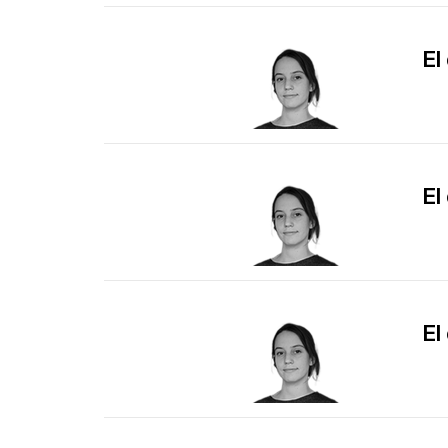
El
El
El