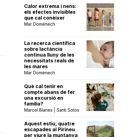
Calor extrema i nens:
els efectes invisibles
que cal conèixer
Mar Domènech
La recerca científica
sobre lactància
continua lluny de les
necessitats reals de
les mares
Mar Domènech
Què cal tenir en
compte abans de fer
una excursió en
família?
Marcel Blanes | Santi Sotos
Aquest estiu, quatre
escapades al Pirineu
per viure la muntanya