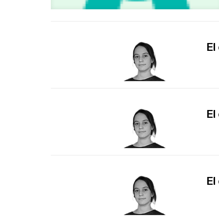
El
El
El