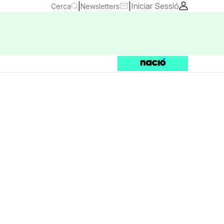
|
|
Iniciar Sessió
Cerca
Newsletters