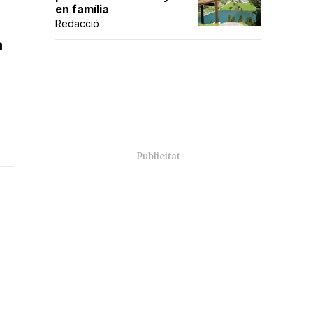
en família
Redacció
a