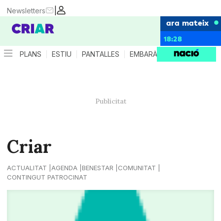
|
Newsletters
ara mateix
18:28
PLANS
ESTIU
PANTALLES
EMBARÀS
CRIANÇA
ES
Criar
ACTUALITAT
AGENDA
BENESTAR
COMUNITAT
CONTINGUT PATROCINAT