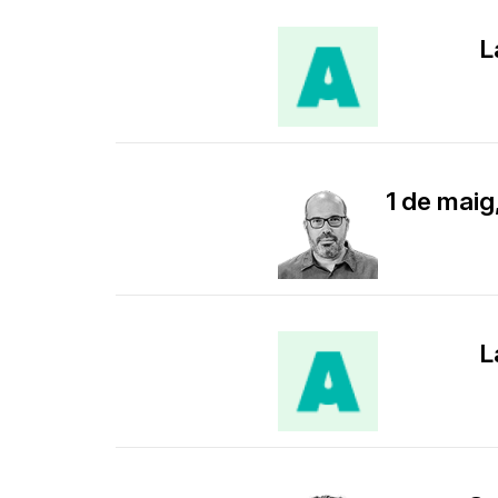
L
1 de maig
L