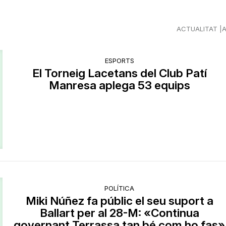
ACTUALITAT
ESPORTS
El Torneig Lacetans del Club Patí
Manresa aplega 53 equips
POLÍTICA
Miki Núñez fa públic el seu suport a
Ballart per al 28-M: «Continua
governant Terrassa tan bé com ho fas»