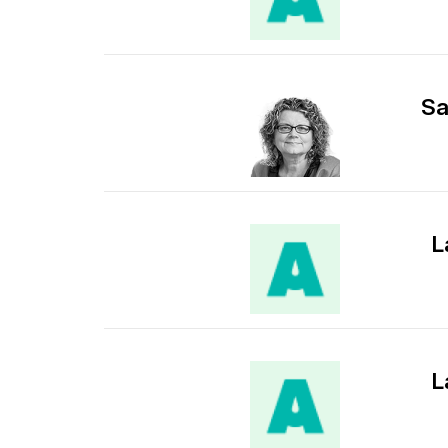
Sa
L
L