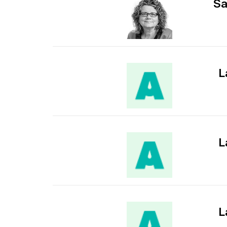
Sa
L
L
L