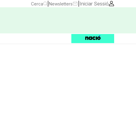
|
|
Iniciar Sessió
Cerca
Newsletters