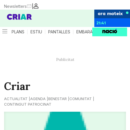
|
Newsletters
ara mateix
21:41
PLANS
ESTIU
PANTALLES
EMBARÀS
CRIANÇA
ES
Criar
ACTUALITAT
AGENDA
BENESTAR
COMUNITAT
CONTINGUT PATROCINAT