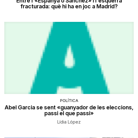
Entre l'«Espanya o Sánchez» i l'esquerra
fracturada: què hi ha en joc a Madrid?
POLÍTICA
Abel Garcia se sent «guanyador de les eleccions,
passi el que passi»
Lídia López