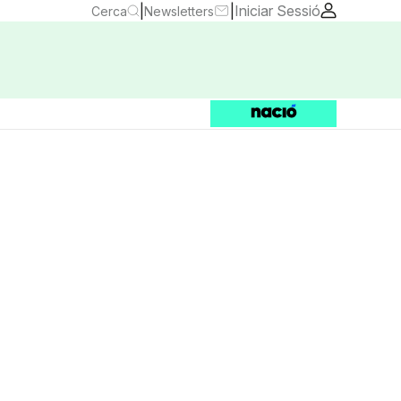
|
|
Iniciar Sessió
Cerca
Newsletters